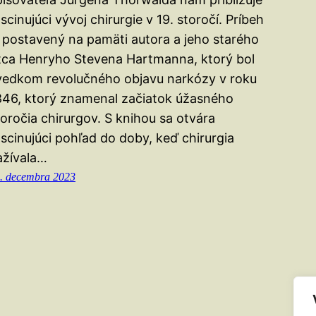
scinujúci vývoj chirurgie v 19. storočí. Príbeh
e postavený na pamäti autora a jeho starého
tca Henryho Stevena Hartmanna, ktorý bol
vedkom revolučného objavu narkózy v roku
846, ktorý znamenal začiatok úžasného
toročia chirurgov. S knihou sa otvára
ascinujúci pohľad do doby, keď chirurgia
ažívala…
. decembra 2023