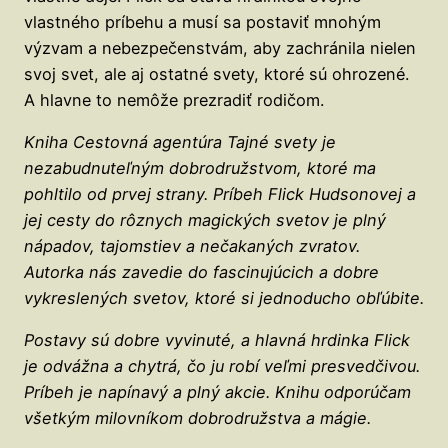
vlastného príbehu a musí sa postaviť mnohým
výzvam a nebezpečenstvám, aby zachránila nielen
svoj svet, ale aj ostatné svety, ktoré sú ohrozené.
A hlavne to nemôže prezradiť rodičom.
Kniha Cestovná agentúra Tajné svety je
nezabudnuteľným dobrodružstvom, ktoré ma
pohltilo od prvej strany. Príbeh Flick Hudsonovej a
jej cesty do rôznych magických svetov je plný
nápadov, tajomstiev a nečakaných zvratov.
Autorka nás zavedie do fascinujúcich a dobre
vykreslených svetov, ktoré si jednoducho obľúbite.
Postavy sú dobre vyvinuté, a hlavná hrdinka Flick
je odvážna a chytrá, čo ju robí veľmi presvedčivou.
Príbeh je napínavý a plný akcie. Knihu odporúčam
všetkým milovníkom dobrodružstva a mágie.