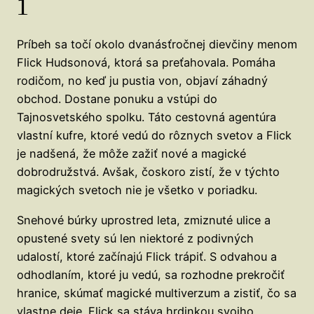
1
Príbeh sa točí okolo dvanásťročnej dievčiny menom
Flick Hudsonová, ktorá sa preťahovala. Pomáha
rodičom, no keď ju pustia von, objaví záhadný
obchod. Dostane ponuku a vstúpi do
Tajnosvetského spolku. Táto cestovná agentúra
vlastní kufre, ktoré vedú do rôznych svetov a Flick
je nadšená, že môže zažiť nové a magické
dobrodružstvá. Avšak, čoskoro zistí, že v týchto
magických svetoch nie je všetko v poriadku.
Snehové búrky uprostred leta, zmiznuté ulice a
opustené svety sú len niektoré z podivných
udalostí, ktoré začínajú Flick trápiť. S odvahou a
odhodlaním, ktoré ju vedú, sa rozhodne prekročiť
hranice, skúmať magické multiverzum a zistiť, čo sa
vlastne deje. Flick sa stáva hrdinkou svojho