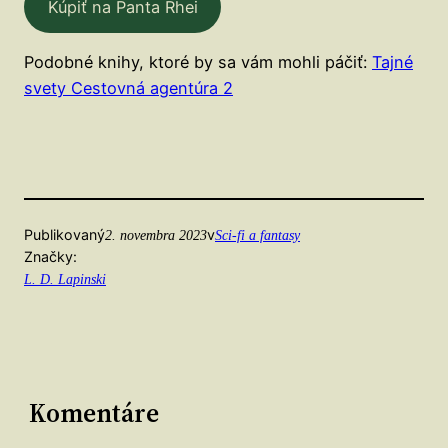
Kúpiť na Panta Rhei
Podobné knihy, ktoré by sa vám mohli páčiť:
Tajné
svety Cestovná agentúra 2
Publikovaný
v
2. novembra 2023
Sci-fi a fantasy
Značky:
L. D. Lapinski
Komentáre