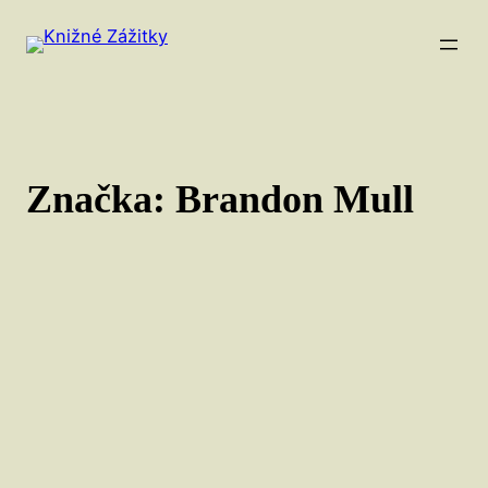
Prejsť
na
obsah
Značka:
Brandon Mull