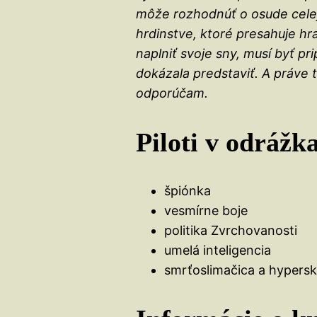
môže rozhodnúť o osude celej 
hrdinstve, ktoré presahuje hr
naplniť svoje sny, musí byť pr
dokázala predstaviť. A práve t
odporúčam.
Piloti v odrážk
špiónka
vesmírne boje
politika Zvrchovanosti
umelá inteligencia
smrťoslimačica a hypers