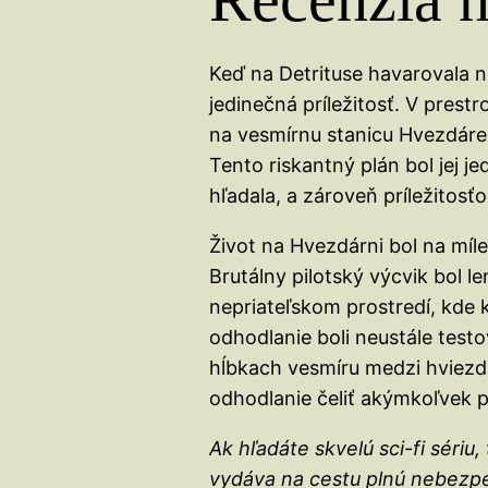
Keď na Detrituse havarovala n
jedinečná príležitosť. V prest
na vesmírnu stanicu Hvezdáreň,
Tento riskantný plán bol jej j
hľadala, a zároveň príležitosťo
Život na Hvezdárni bol na míl
Brutálny pilotský výcvik bol l
nepriateľskom prostredí, kde 
odhodlanie boli neustále test
hĺbkach vesmíru medzi hviezda
odhodlanie čeliť akýmkoľvek 
Ak hľadáte skvelú sci-fi sériu,
vydáva na cestu plnú nebezpe