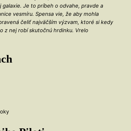
galaxie. Je to príbeh o odvahe, pravde a
anice vesmíru. Spensa vie, že aby mohla
ipravená čeliť najväčším výzvam, ktoré si kedy
o z nej robí skutočnú hrdinku. Vrelo
ach
koky