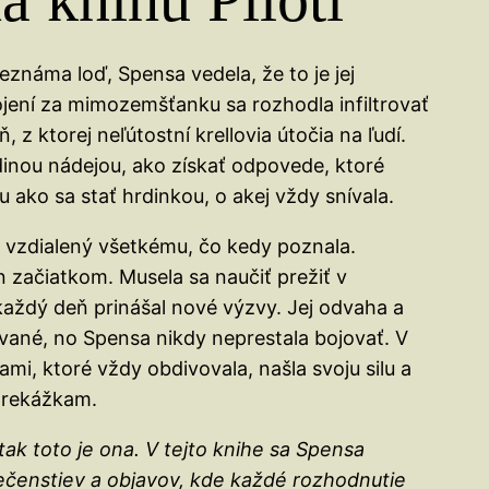
eznáma loď, Spensa vedela, že to je jej
rojení za mimozemšťanku sa rozhodla infiltrovať
 z ktorej neľútostní krellovia útočia na ľudí.
edinou nádejou, ako získať odpovede, ktoré
u ako sa stať hrdinkou, o akej vždy snívala.
e vzdialený všetkému, čo kedy poznala.
en začiatkom. Musela sa naučiť prežiť v
každý deň prinášal nové výzvy. Jej odvaha a
ované, no Spensa nikdy neprestala bojovať. V
mi, ktoré vždy obdivovala, našla svoju silu a
prekážkam.
 tak toto je ona. V tejto knihe sa Spensa
čenstiev a objavov, kde každé rozhodnutie