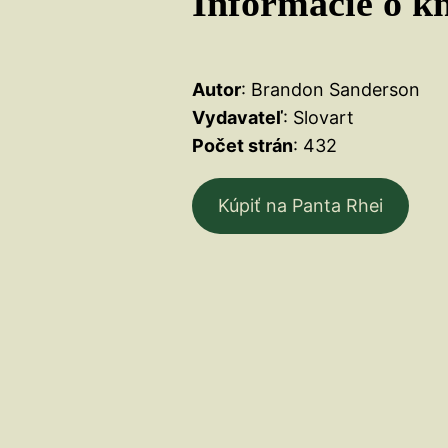
Informácie o kn
Autor
: Brandon Sanderson
Vydavateľ
: Slovart
Počet strán
: 432
Kúpiť na Panta Rhei