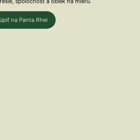
trešie, spoločnosť a oblek na mieru.
úpiť na Panta Rhei