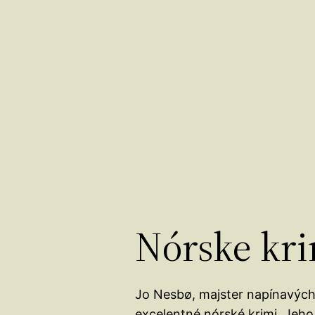
Nórske kri
Jo Nesbø, majster napínavých
excelentné nórské krimi. Jeho