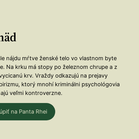
mäd
le nájdu mŕtve ženské telo vo vlastnom byte
e. Na krku má stopy po železnom chrupe a z
 vycicanú krv. Vraždy odkazujú na prejavy
irizmu, ktorý mnohí kriminálni psychológovia
ajú veľmi kontroverzne.
úpiť na Panta Rhei