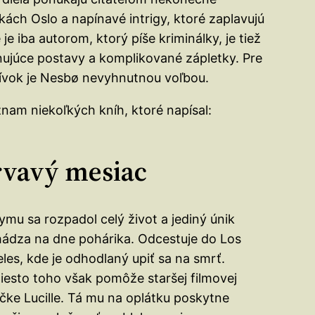
ách Oslo a napínavé intrigy, ktoré zaplavujú
 je iba autorom, ktorý píše kriminálky, je tiež
nujúce postavy a komplikované zápletky. Pre
ívok je Nesbø nevyhnutnou voľbou.
nam niekoľkých kníh, ktoré napísal:
vavý mesiac
ymu sa rozpadol celý život a jediný únik
ádza na dne pohárika. Odcestuje do Los
les, kde je odhodlaný upiť sa na smrť.
esto toho však pomôže staršej filmovej
čke Lucille. Tá mu na oplátku poskytne