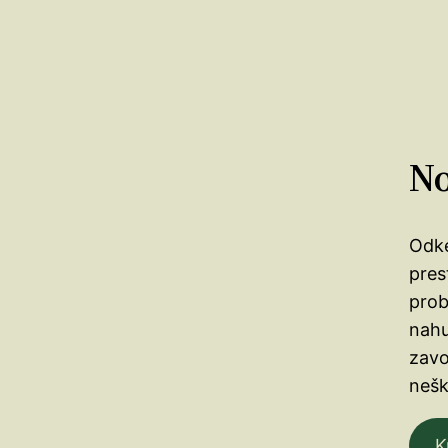
N
Odke
pres
prob
nahu
zavo
nešk
K