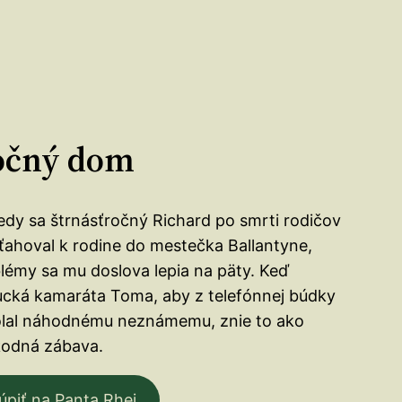
očný dom
dy sa štrnásťročný Richard po smrti rodičov
ťahoval k rodine do mestečka Ballantyne,
lémy sa mu doslova lepia na päty. Keď
cká kamaráta Toma, aby z telefónnej búdky
lal náhodnému neznámemu, znie to ako
odná zábava.
úpiť na Panta Rhei