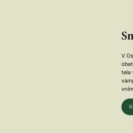
S
V Os
obet
tela
vamp
vním
K