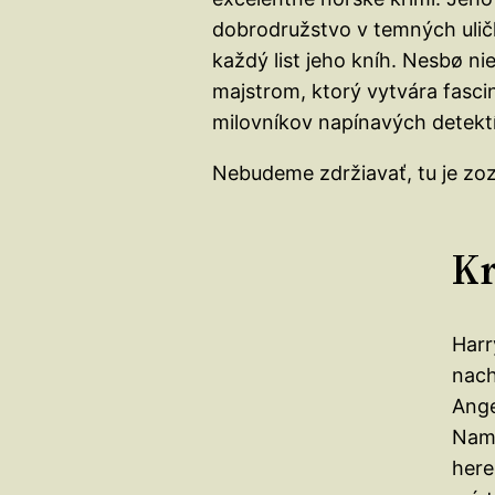
dobrodružstvo v temných uličk
každý list jeho kníh. Nesbø nie
majstrom, ktorý vytvára fasci
milovníkov napínavých detekt
Nebudeme zdržiavať, tu je zoz
Kr
Harr
nach
Ange
Nami
here