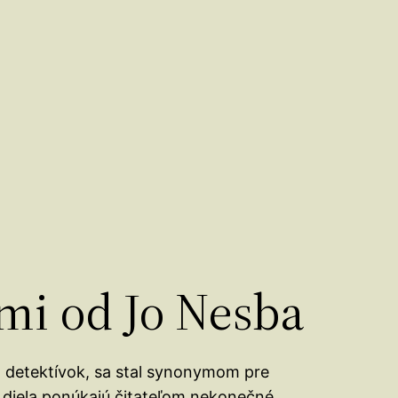
mi od Jo Nesba
 detektívok, sa stal synonymom pre
 diela ponúkajú čitateľom nekonečné