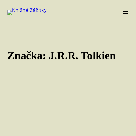
Prejsť
na
obsah
Značka:
J.R.R. Tolkien