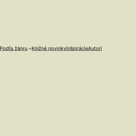
Podľa žánru
Knižné novinky
Inšpirácie
Autori