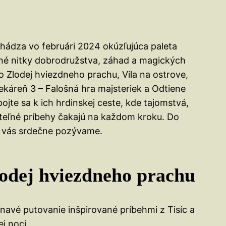
hádza vo februári 2024 okúzľujúca paleta
ené nitky dobrodružstva, záhad a magických
o Zlodej hviezdneho prachu, Vila na ostrove,
káreň 3 – Falošná hra majsteriek a Odtiene
pojte sa k ich hrdinskej ceste, kde tajomstvá,
eľné príbehy čakajú na každom kroku. Do
zy vás srdečne pozývame.
odej hviezdneho prachu
navé putovanie inšpirované príbehmi z Tisíc a
ej noci