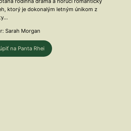
taná rodinná dráma a horúci romantický
eh, ktorý je dokonalým letným únikom z
ity…
r: Sarah Morgan
úpiť na Panta Rhei