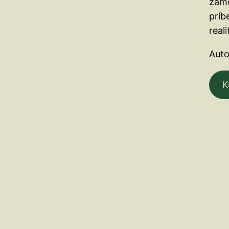
zamo
príb
real
Auto
K