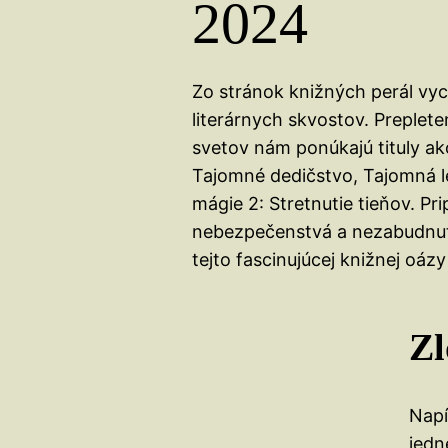
2024
Zo stránok knižných perál vyc
literárnych skvostov. Preplet
svetov nám ponúkajú tituly ak
Tajomné dedičstvo, Tajomná le
mágie 2: Stretnutie tieňov. Pri
nebezpečenstvá a nezabudnut
tejto fascinujúcej knižnej oá
Zl
Napí
jedn